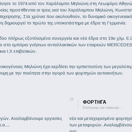
ίνησε το 1974 από τον Χαράλαμπο Μηλιώνη στη Λεωφόρο Αθηνών 
ρείας προστίθενται οι τρεις υιοί του Χαράλαμπου Μηλιώνη, Κωνστα
χείρησης. Στα χρόνια που ακολουθούν, το δυναμικό οικογενειακό σ
ση δημιουργεί το πρώτο της υποκατάστημα με έδρα τη Γερμανία.
δύο πλήρως εξοπλισμένα συνεργεία και νέα έδρα στο 19ο χλμ. Ε
σο στο εμπόριο γνήσιων ανταλλακτικών των εταιρειών MERCEDES
αι Ι.Χ επιβατικών.
οικογένειας Μηλιώνη έχει κερδίσει την εμπιστοσύνη των μεγαλύτερ
νυμη με την ποιότητα στην αγορά των φορτηγών αυτοκινήτων.
ΦΟΡΤΗΓΑ
Επιλέγουμε και εισάγουμε ...
ηγών. Αναλαμβάνουμε εργασίες
νέα και μεταχειρισμένα φορτηγά
α....
των μεταφορών. Αναλαμβάνουμ
σας...