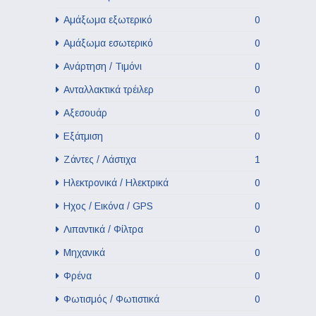
Αμάξωμα εξωτερικό
0
Αμάξωμα εσωτερικό
0
Ανάρτηση / Τιμόνι
0
Ανταλλακτικά τρέιλερ
0
Αξεσουάρ
0
Εξάτμιση
0
Ζάντες / Λάστιχα
1
Ηλεκτρονικά / Ηλεκτρικά
0
Ηχος / Εικόνα / GPS
0
Λιπαντικά / Φίλτρα
0
Μηχανικά
0
Φρένα
0
Φωτισμός / Φωτιστικά
0