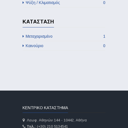
Ψύξη / Κλιματισμός
0
ΚΑΤΆΣΤΑΣΗ
Μεταχειρισμένο
1
Καινούριο
0
ΚΕΝΤΡΙΚΟ ΚΑΤΑΣΤΗΜΑ
Λεωφ. Αθηνών 144 - 10442, Αθήνα
Τηλ.:
(+30) 210 5134541