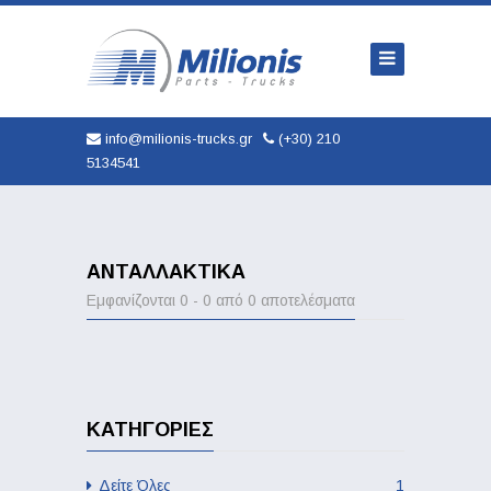
Αρχική
Εταιρία
Φορτηγά
info@milionis-trucks.gr
(+30) 210
5134541
Ανταλλακτικά
Μεταχειρισμένα
Καινούρια
ΑΝΤΑΛΛΑΚΤΙΚΆ
Εμφανίζονται 0 - 0 από 0 αποτελέσματα
Αυτοκινητα
Υπηρεσίες
Επικοινωνία
ΚΑΤΗΓΟΡΊΕΣ
Δείτε Όλες
1